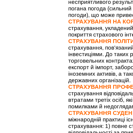
несприятливого резуль
погана погода (сильний 
погоди), що може приве
СТРАХУВАННЯ НА КО
страхування, укладений
покриття страхового інт
СТРАХУВАННЯ ПОЛІТ
страхування, пов'язани
інвестиціями. До таких 
торговельних контрактах
експорт й імпорт, забор
іноземних активів, а та
державних організацій.
СТРАХУВАННЯ ПРОФЕ
страхування відповідал
втратами третіх осіб, як
помилками й недогляда
СТРАХУВАННЯ СУДЕН
міжнародній практиці іс
страхування: 1) повне с
відповідальності за при