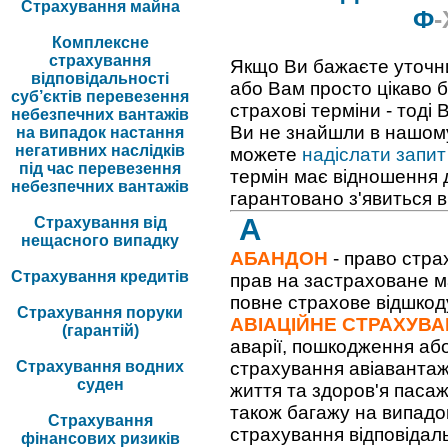
Страхування майна
Ф
-
Комплексне
страхування
Якщо Ви бажаєте уточни
відповідальності
або Вам просто цікаво 
суб’єктів перевезення
страхові терміни - тоді
небезпечних вантажів
Ви не знайшли в нашому
на випадок настання
негативних наслідків
можете
надіслати запит
під час перевезення
термін має відношення д
небезпечних вантажів
гарантовано з'явиться 
А
Страхування від
нещасного випадку
АБАНДОН
- право стра
Страхування кредитів
прав на застраховане м
повне страхове відшкод
Страхування поруки
АВІАЦІЙНЕ СТРАХУВ
(гарантій)
аварії, пошкодження або
Страхування водних
страхування авіавантажі
суден
життя та здоров'я пасаж
також багажу на випадо
Страхування
страхування відповідаль
фінансових ризиків