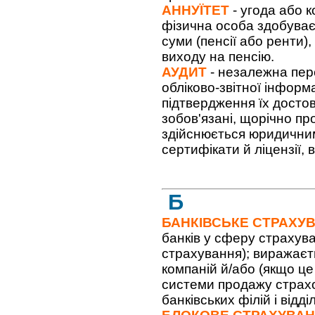
АННУЇТЕТ
- угода або к
фізична особа здобуває
суми (пенсії або ренти)
виходу на пенсію.
АУДИТ
- незалежна пере
обліково-звітної інформ
підтвердження їх достові
зобов'язані, щорічно пр
здійснюється юридичним
сертифікати й ліцензії,
Б
БАНКІВСЬКЕ СТРАХУ
банків у сферу страхув
страхування); виражаєт
компаній й/або (якщо це
системи продажу страхо
банківських філій і відді