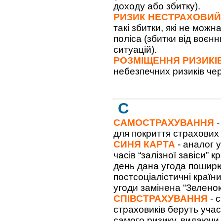
доходу або збитку).
РИЗИК НЕСТРАХОВИЙ
такі збитки, які не мо
поліса (збитки від воєн
ситуацій).
РОЗМІЩЕННЯ РИЗИКІ
небезпечних ризиків чер
С
САМОСТРАХУВАННЯ
-
для покриття страхових 
СИНЯ КАРТА
- аналог 
часів “залізної завіси”
день дана угода поширю
постсоціалістичні країн
угоди замінена “Зеленою
СПІВСТРАХУВАННЯ
- 
страховиків беруть учас
самого ризику, видаючи 