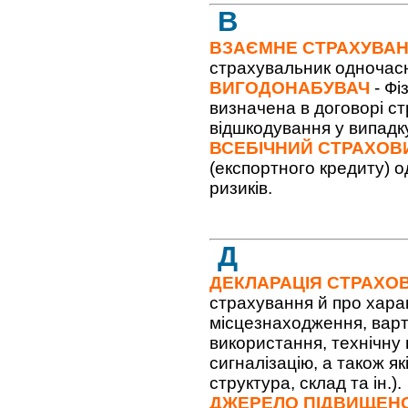
В
ВЗАЄМНЕ СТРАХУВА
страхувальник одночасн
ВИГОДОНАБУВАЧ
- Фі
визначена в договорі с
відшкодування у випадку
ВСЕБІЧНИЙ СТРАХОВ
(експортного кредиту) о
ризиків.
Д
ДЕКЛАРАЦІЯ СТРАХО
страхування й про харак
місцезнаходження, варті
використання, технічну 
сигналізацію, а також як
структура, склад та ін.).
ДЖЕРЕЛО ПІДВИЩЕНО