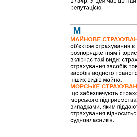
1734р. У цей час це на
репутацією.
М
МАЙНОВЕ СТРАХУВА
об'єктом страхування є 
розпорядженням і кори
включає такі види: стра
страхування засобів по
засобів водного трансп
інших видів майна.
МОРСЬКЕ СТРАХУВА
що забезпечують страхо
морського підприємства 
випадками, яким піддают
страхування відноситьс
судновласників.