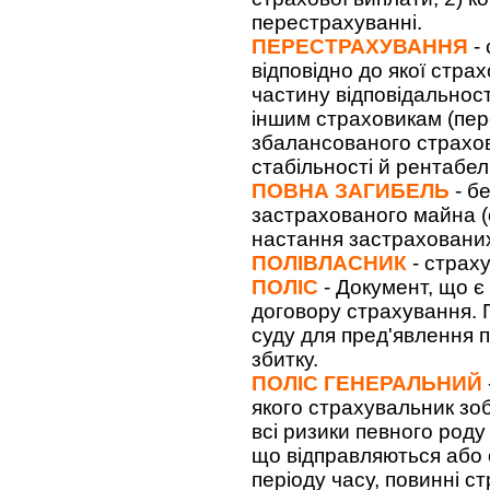
перестрахуванні.
ПЕРЕСТРАХУВАННЯ
- 
відповідно до якої стра
частину відповідальнос
іншим страховикам (пе
збалансованого страхов
стабільності й рентабел
ПОВНА ЗАГИБЕЛЬ
- б
застрахованого майна (с
настання застрахованих
ПОЛІВЛАСНИК
- страх
ПОЛІС
- Документ, що 
договору страхування. 
суду для пред'явлення п
збитку.
ПОЛІС ГЕНЕРАЛЬНИЙ
якого страхувальник зо
всі ризики певного роду
що відправляються або
періоду часу, повинні с