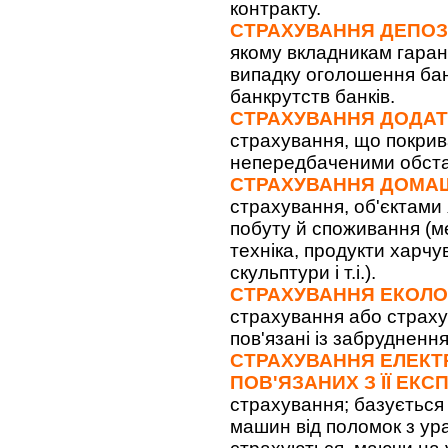
контракту.
СТРАХУВАННЯ ДЕПОЗ
якому вкладникам гарант
випадку оголошення бан
банкрутств банків.
СТРАХУВАННЯ ДОДАТ
страхування, що покрива
непередбаченими обст
СТРАХУВАННЯ ДОМА
страхування, об'єктами
побуту й споживання (меб
техніка, продукти харчу
скульптури і т.і.).
СТРАХУВАННЯ ЕКОЛО
страхування або страхув
пов'язані із забруднен
СТРАХУВАННЯ ЕЛЕКТР
ПОВ'ЯЗАНИХ З ЇЇ ЕК
страхування; базується
машин від поломок з ур