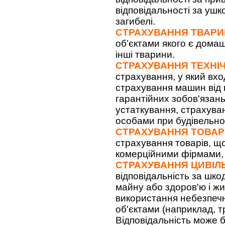
відповідальності за ушк
загибелі.
СТРАХУВАННЯ ТВАРИ
об’єктами якого є домаш
інші тварини.
СТРАХУВАННЯ ТЕХНІЧ
страхування, у який вх
страхування машин від 
гарантійних зобов'язан
устаткування, страхуван
особами при будівельн
СТРАХУВАННЯ ТОВАР
страхування товарів, щ
комерційними фірмами, в
СТРАХУВАННЯ ЦИВІЛЬ
відповідальність за шко
майну або здоров'ю і жит
використання небезпечн
об'єктами (наприклад, 
Відповідальність може б