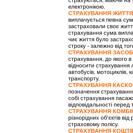
страхуються, маючи на у
електронікою.
СТРАХУВАННЯ ЖИТТ
виплачується певна сум
застраховали своє житт
страхування сума виплач
чиє життя було застрах
строку - залежно від то
СТРАХУВАННЯ ЗАСОБ
страхування, до якого в
відносити страхування л
автобусів, мотоциклів, к
транспорту.
СТРАХУВАННЯ КАСКО
позначення страхування 
собі страхування пасаж
відповідальності перед 
СТРАХУВАННЯ КОМБ
різнорідних об'єктів від
страховому полісу.
СТРАХУВАННЯ КОШТІ