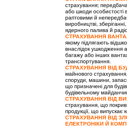
страхування; передбача
або шкоди особистості в
раптовими й непередба
виробництві, зберіганні
ядерного палива й раді
СТРАХУВАННЯ ВАНТА
якому підлягають відшк
внаслідок ушкодження а
багажу або інших вантаж
транспортування.
СТРАХУВАННЯ ВІД Б
майнового страхування,
споруди, машини, запасн
що призначені для буді
будівельному майданчик
СТРАХУВАННЯ ВІД В
страхування, що покрива
продукції, що випускає 
СТРАХУВАННЯ ВІД З
ЕЛЕКТРОНІКИ Й КОМП