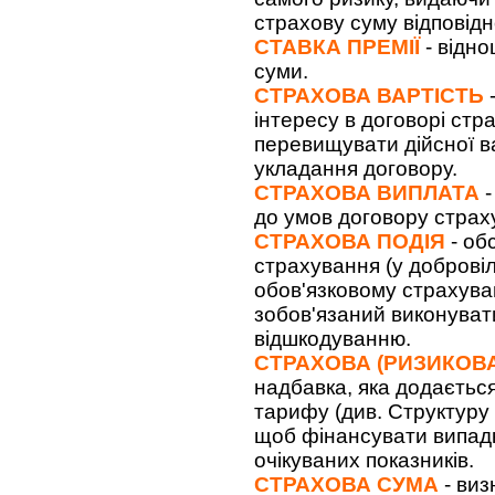
страхову суму відповідно
СТАВКА ПРЕМІЇ
- відно
суми.
СТРАХОВА ВАРТІСТЬ
-
інтересу в договорі ст
перевищувати дійсної в
укладання договору.
СТРАХОВА ВИПЛАТА
-
до умов договору страх
СТРАХОВА ПОДІЯ
- об
страхування (у доброві
обов'язковому страхуванн
зобов'язаний виконуват
відшкодуванню.
СТРАХОВА (РИЗИКОВ
надбавка, яка додаєтьс
тарифу (див. Структуру
щоб фінансувати випадк
очікуваних показників.
СТРАХОВА СУМА
- виз