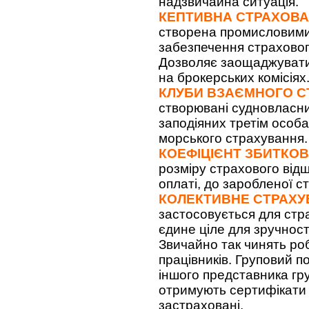
надзвичайна ситуація.
КЕПТИВНА СТРАХОВА
створена промисловими 
забезпечення страхового
Дозволяє заощаджувати 
на брокерських комісіях
КЛУБИ ВЗАЄМНОГО СТ
створювані судновласни
заподіяних третім особ
морського страхування.
КОЕФІЦІЄНТ ЗБИТКОВ
розміру страхового від
оплаті, до заробленої ст
КОЛЕКТИВНЕ СТРАХУ
застосовується для стра
єдине ціле для зручност
Звичайно так чинять ро
працівників. Груповий п
іншого представника гр
отримують сертифікати 
застраховані.