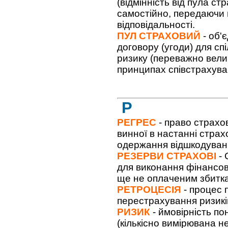
(відмінність від пула с
самостійно, передаючи 
відповідальності.
ПУЛ СТРАХОВИЙ
- об'
договору (угоди) для сп
ризику (переважно велик
принципах співстрахува
Р
РЕГРЕС
- право страхо
винної в настанні страх
одержання відшкодуванн
РЕЗЕРВИ СТРАХОВІ
- 
для виконання фінансов
ще не оплаченим збитк
РЕТРОЦЕСІЯ
- процес 
перестрахування ризикі
РИЗИК
- ймовірність по
(кількісно вимірювана н