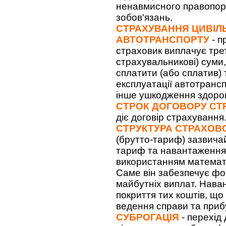
ненавмисного правопор
зобов'язань.
СТРАХУВАННЯ ЦИВІЛЬ
АВТОТРАНСПОРТУ
- п
страховик виплачує тре
страхувальникові) суми,
сплатити (або сплатив) 
експлуатації автотрансп
інше ушкодження здоро
СТРОК ДОГОВОРУ СТ
діє договір страхування
СТРУКТУРА СТРАХОВ
(брутто-тариф) зазвичай
тариф та навантаження.
використанням математич
Саме він забезпечує ф
майбутніх виплат. Нава
покриття тих коштів, щ
ведення справи та приб
СУБРОГАЦІЯ
- перехід