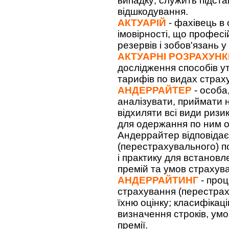
випадку; служить підст
відшкодування.
АКТУАРІЙ
- фахівець в 
імовірності, що профес
резервів і зобов'язань у
АКТУАРНІ РОЗРАХУНК
дослідження способів у
тарифів по видах страх
АНДЕРРАЙТЕР
- особа
аналізувати, приймати 
відхиляти всі види ризи
для одержання по ним о
Андеррайтер відповіда
(перестрахувального) п
і практику для встановл
премій та умов страхув
АНДЕРРАЙТИНГ
- проц
страхування (перестрах
їхню оцінку; класифікаці
визначення строків, умов
премії.