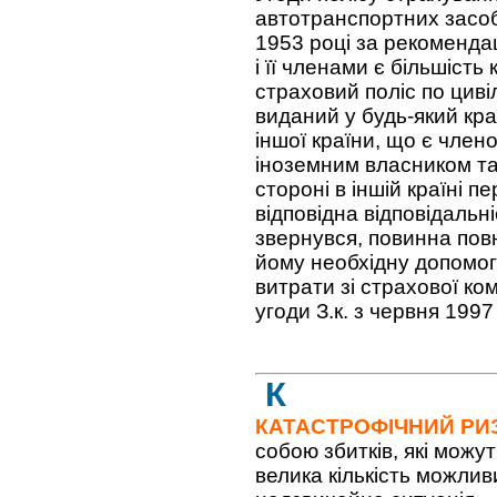
автотранспортних засобі
1953 році за рекоменда
і її членами є більшість 
страховий поліс по циві
виданий у будь-який краї
іншої країни, що є член
іноземним власником та
стороні в іншій країні п
відповідна відповідальні
звернувся, повинна пов
йому необхідну допомогу
витрати зі страхової ком
угоди З.к. з червня 1997
К
КАТАСТРОФІЧНИЙ РИ
собою збитків, які можут
велика кількість можливи