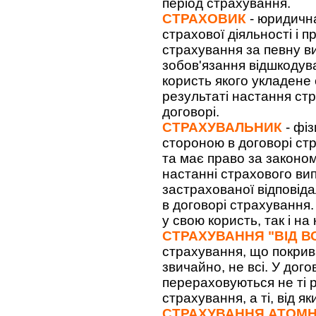
період страхування.
СТРАХОВИК
- юридична
страхової діяльності і 
страхування за певну в
зобов'язання відшкодува
користь якого укладене 
результаті настання ст
договорі.
СТРАХУВАЛЬНИК
- фі
стороною в договорі ст
та має право за законо
настанні страхового ви
застрахованої відповіда
в договорі страхування.
у свою користь, так і на
СТРАХУВАННЯ "ВІД ВС
страхування, що покриває
звичайно, не всі. У дог
перераховуються не ті р
страхування, а ті, від 
СТРАХУВАННЯ АТОМН