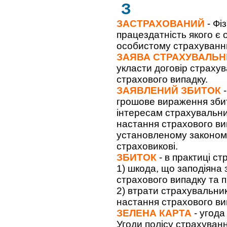
З
ЗАСТРАХОВАНИЙ
- Фі
працездатність якого є 
особистому страхуванн
ЗАЯВА СТРАХУВАЛЬН
укласти договір страху
страхового випадку.
ЗАЯВЛЕНИЙ ЗБИТОК
-
грошове вираження зби
інтересам страхувальни
настання страхового вип
установленому законом
страховикові.
ЗБИТОК
- в практиці ст
1) шкода, що заподіяна
страхового випадку та 
2) втрати страхувальник
настання страхового ви
ЗЕЛЕНА КАРТА
- угода
Угоди полісу страхуванн