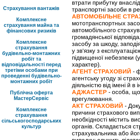
втрати прибутку внаслід
Страхування вантажів
транспортні засоби в рез
АВТОМОБІЛЬНЕ СТР
Комплексне
мототранспортных засобі
страхування майна та
автомобільного страху
фінансових ризиків
громадянської відповід
Комплексне
засобу за шкоду, заподі
страхування
у зв'язку з експлуатаці
будівельно-монтажних
підвищеної небезпеки (у
робіт та
характер).
відповідальності перед
третіми особами при
АГЕНТ СТРАХОВИЙ
- 
проведенні будівельно-
агентську угоду зі стра
монтажних робіт
діяльністю від імені й в
АДЖАСТЕР
- особа, що
Публічна оферта
МастерСервіс
врегулювання.
АКТ СТРАХОВИЙ
- Доку
Комплексне
причини страхового випад
страхування
необхідності містить ви
сільськогосподарських
органів. Складається с
культур
страхувальника або йог