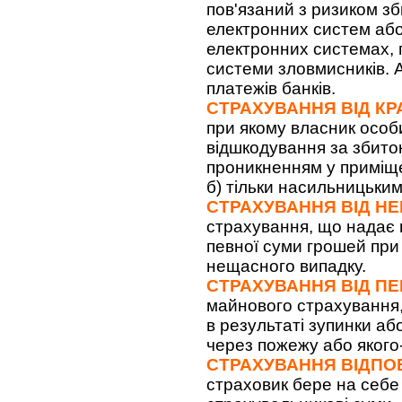
пов'язаний з ризиком зб
електронних систем або
електронних системах, 
системи зловмисників. 
платежів банків.
СТРАХУВАННЯ ВІД КР
при якому власник особ
відшкодування за збиток
проникненням у приміще
б) тільки насильницьким
СТРАХУВАННЯ ВІД Н
страхування, що надає 
певної суми грошей при 
нещасного випадку.
СТРАХУВАННЯ ВІД ПЕ
майнового страхування,
в результаті зупинки аб
через пожежу або якого
СТРАХУВАННЯ ВІДПО
страховик бере на себе