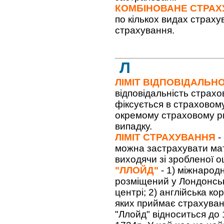
КОМБІНОВАНЕ СТРА
по кількох видах страху
страхування.
Л
ЛІМІТ ВІДПОВІДАЛЬН
відповідальність страх
фіксується в страховом
окремому страховому р
випадку.
ЛІМІТ СТРАХУВАННЯ
-
можна застрахувати матер
виходячи зі зробленої оц
"ЛЛОЙД"
- 1) міжнарод
розміщений у Лондонськ
центрі; 2) англійська к
яких приймає страхуван
"Ллойд" відноситься до 