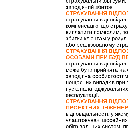
страхувальникові суми, 
заподіяний збиток.
СТРАХУВАННЯ ВІДПО
страхування відповідаль
компенсацію, що страх
виплатити померлим, по
збитки клієнтам у резул
або реалізованому стра
СТРАХУВАННЯ ВІДПОВ
ОСОБАМИ ПРИ БУДІ
страхування відповідаль
може бути прийнята на с
заподіяна особистостям 
нещасних випадків при 
пусконалагоджувальних р
експлуатації.
СТРАХУВАННЯ ВІДПО
ПРОЕКТНИХ, ІНЖЕНЕР
відповідальності, у яко
улаштовувачі шосейних д
обігрівальних систем, п