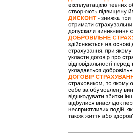
експлуатацією певних об
створюють підвищену йм
ДИСКОНТ
- знижка при
отримати страхувальники
допускали виникнення с
ДОБРОВІЛЬНЕ СТРАХ
здійснюється на основі 
страхування, при якому
укласти договір про ст
відповідальності перед 
укладається добровільн
ДОГОВІР СТРАХУВАН
страховиком, по якому 
себе за обумовлену вин
відшкодувати збитки ін
відбулися внаслідок пе
несприятливих подій, я
також життя або здоров