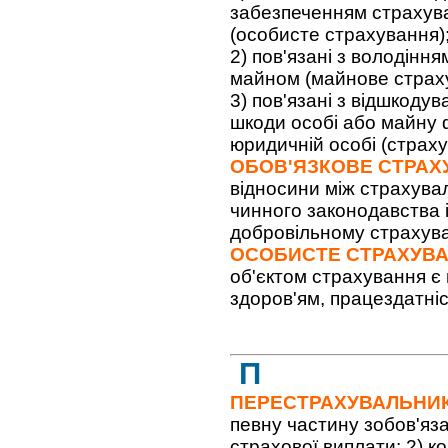
забезпеченням страхув
(особисте страхування)
2) пов'язані з володін
майном (майнове страх
3) пов'язані з відшкоду
шкоди особі або майну ф
юридичній особі (страху
ОБОВ'ЯЗКОВЕ СТРАХ
відносини між страхува
чинного законодавства і
добровільному страхуван
ОСОБИСТЕ СТРАХУВ
об'єктом страхування є 
здоров'ям, працездатні
П
ПЕРЕСТРАХУВАЛЬНИ
певну частину зобов'яз
страхової виплати; 2) ко