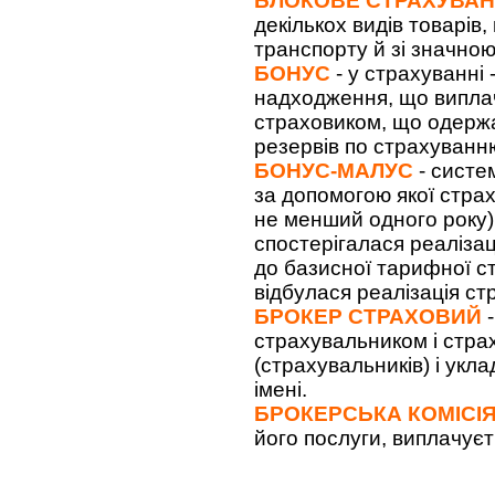
БЛОКОВЕ СТРАХУВА
декількох видів товарів,
транспорту й зі значною 
БОНУС
- у страхуванні
надходження, що виплач
страховиком, що одержав
резервів по страхуванн
БОНУС-МАЛУС
- систе
за допомогою якої стра
не менший одного року)
спостерігалася реаліза
до базисної тарифної ст
відбулася реалізація ст
БРОКЕР СТРАХОВИЙ
-
страхувальником і страхо
(страхувальників) і укл
імені.
БРОКЕРСЬКА КОМІСІ
його послуги, виплачуєть