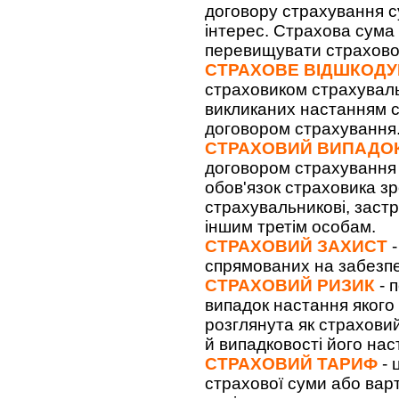
договору страхування с
інтерес. Страхова сума
перевищувати страхової
СТРАХОВЕ ВІДШКОД
страховиком страхуваль
викликаних настанням с
договором страхування
СТРАХОВИЙ ВИПАДО
договором страхування 
обов'язок страховика з
страхувальникові, заст
іншим третім особам.
СТРАХОВИЙ ЗАХИСТ
-
спрямованих на забезпе
СТРАХОВИЙ РИЗИК
- 
випадок настання якого
розглянута як страховий
й випадковості його нас
СТРАХОВИЙ ТАРИФ
- 
страхової суми або варт