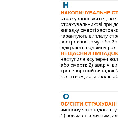
Н
НАКОПИЧУВАЛЬНЕ С
страхування життя, по 
страхувальникові при до
випадку смерті застрахо
гарантують виплату стр
застрахованому, або йо
відіграють подвійну роль:
НЕЩАСНИЙ ВИПАДО
наступила всупереч вол
або смерті; 2) аварія, 
транспортний випадок 
каліцтвом, загибеллю а
О
ОБ'ЄКТИ СТРАХУВАН
чинному законодавству 
1) пов'язані з життям, 