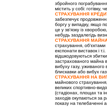
збройного пограбування
містить у собі: готівку, 
СТРАХУВАННЯ КРЕДИ
забезпечує продовження
боргу у випадку, якщо 
це у зв'язку із хворобою
небудь заздалегідь визн
СТРАХУВАННЯ МАЙНА
страхування, об'єктами 
експонати виставок і т.і
відшкодовуються збитки
застрахованого майна в
вибуху газу, уживаного 
блискавки або вибух газ
СТРАХУВАННЯ НА ВИ
майнового страхування, 
великих спортивно-видо
(стадіонах, площах та ін
заходів окупаються за р
показу на телебаченні а