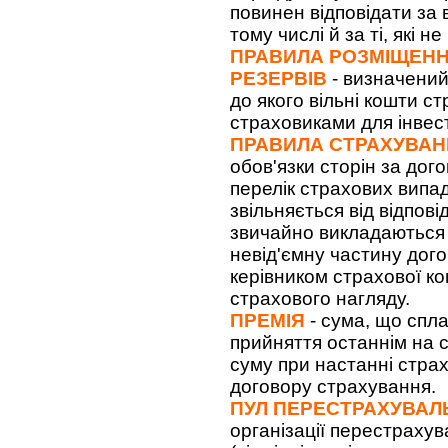
повинен відповідати за 
тому числі й за ті, які 
ПРАВИЛА РОЗМІЩЕН
РЕЗЕРВІВ
- визначений
до якого вільні кошти с
страховиками для інвест
ПРАВИЛА СТРАХУВА
обов'язки сторін за дог
перелік страхових випад
звільняється від відпов
звичайно викладаються 
невід'ємну частину дог
керівником страхової к
страхового нагляду.
ПРЕМІЯ
- сума, що спл
прийняття останнім на с
суму при настанні стра
договору страхування.
ПУЛ ПЕРЕСТРАХУВАЛ
організації перестрахув