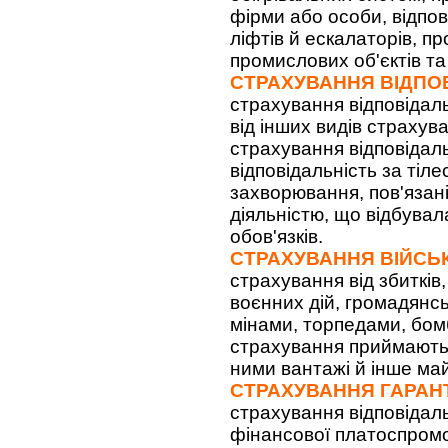
фірми або особи, відпо
ліфтів й ескалаторів, п
промислових об'єктів та 
СТРАХУВАННЯ ВІДПО
страхування відповідал
від інших видів страхув
страхування відповідал
відповідальність за тіл
захворювання, пов'язан
діяльністю, що відбувал
обов'язків.
СТРАХУВАННЯ ВІЙСЬ
страхування від збитків,
воєнних дій, громадянсь
мінами, торпедами, бом
страхування приймаютьс
ними вантажі й інше ма
СТРАХУВАННЯ ГАРАНТ
страхування відповідал
фінансової платоспромо