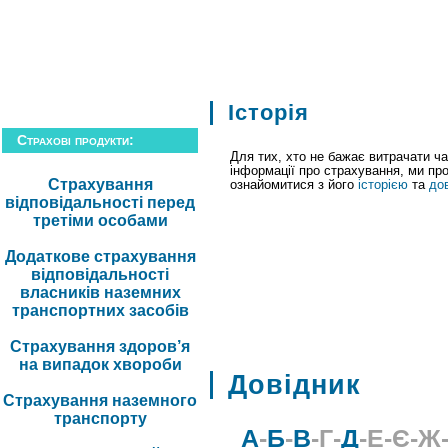
компанія
|
фінанси
|
звітність
|
страхов
Історія
Страхові продукти:
Для тих, хто не бажає витрачати ч
інформації про страхування, ми п
Страхування
ознайомитися з його
історією
та
до
відповідальності перед
третіми особами
Додаткове страхування
відповідальності
власників наземних
транспортних засобів
Страхування здоров’я
на випадок хвороби
Довідник
Страхування наземного
транспорту
А
-
Б
-
В
-Г-
Д
-Е-Є-Ж