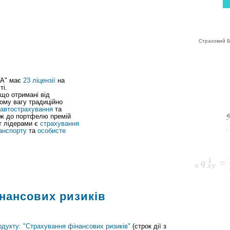
рахові продукти
|
ліцензії/правила
|
новини
|
контакти
|
Інформація для акціонер
Страховий Бі
ГА" має
23 ліцензії
на
ті.
 що отримані від
тому вагу традиційно
автострахування
та
 ж до портфелю премій
ут лідерами є
страхування
анспорту
та
особисте
нансових ризиків
одукту: "Страхування фінансових ризиків"
(строк дії з