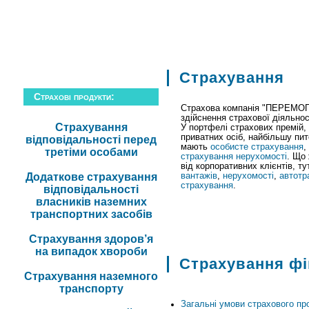
компанія
|
фінанси
|
звітність
|
ст
Страхування
Страхові продукти:
Страхова компанія "ПЕРЕМО
здійснення страхової діяльнос
Страхування
У портфелі страхових премій,
приватних осіб, найбільшу пи
відповідальності перед
мають
особисте страхування
,
третіми особами
страхування нерухомості
. Що
від корпоративних клієнтів, т
Додаткове страхування
вантажів
,
нерухомості
,
автотр
страхування
.
відповідальності
власників наземних
транспортних засобів
Страхування здоров’я
на випадок хвороби
Страхування фі
Страхування наземного
транспорту
Загальні умови страхового пр