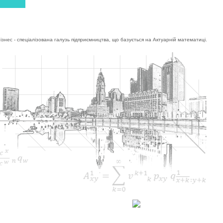
ів та стейкхолдерів
|
знес - спеціалізована галузь підприємництва, що базується на Актуарній математиці.