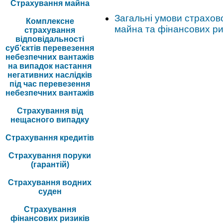
Страхування майна
Загальні умови страхов
Комплексне
майна та фінансових ри
страхування
відповідальності
суб’єктів перевезення
небезпечних вантажів
на випадок настання
негативних наслідків
під час перевезення
небезпечних вантажів
Страхування від
нещасного випадку
Страхування кредитів
Страхування поруки
(гарантій)
Страхування водних
суден
Страхування
фінансових ризиків