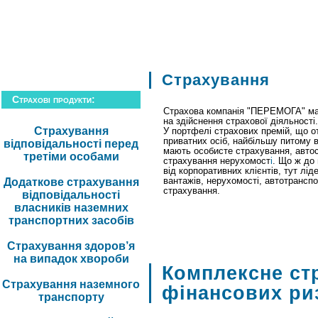
компанія
|
фінанси
|
звітність
|
страхов
Страхування
Страхові продукти:
Страхова компанія "ПЕРЕМОГА" м
на здійснення страхової діяльності.
Страхування
У портфелі страхових премій, що о
приватних осіб, найбільшу питому 
відповідальності перед
мають особисте страхування, авто
третіми особами
страхування нерухомост
і
. Що ж до
від корпоративних клієнтів, тут лі
Додаткове страхування
вантажів, нерухомості, автотранспо
страхування.
відповідальності
власників наземних
транспортних засобів
Страхування здоров’я
на випадок хвороби
Комплексне ст
Страхування наземного
фінансових ри
транспорту